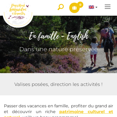
0
Togg
navi
En famille - English
Dans une nature préservée
Valises posées, direction les activités !
Passer des vacances en famille, profiter du grand air
et découvrir un riche
patrimoine culturel et