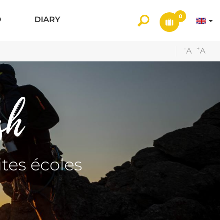
0
O
DIARY
-
+
A
A
sh
ites écoles