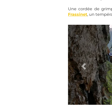
Une cordée de grimp
Frassinet
, un tempér
Le Minaret©O.Barthelemy-Pays Haut Languedoc et Vignoble