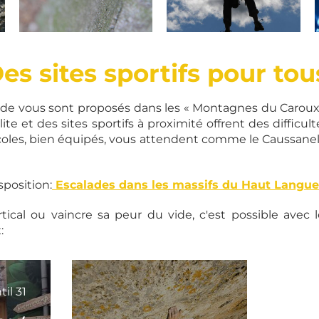
coinceur©acroroc
Grimpeur au
repos©O.barthelemy-
es sites sportifs pour tou
Pays Haut Languedoc
et...
ade vous sont proposés dans les « Montagnes du Caroux » 
ite et des sites sportifs à proximité offrent des difficu
 écoles, bien équipés, vous attendent comme le Caussanel
sposition:
Escalades dans les massifs du Haut Langu
tical ou vaincre sa peur du vide, c'est possible avec 
:
til
31