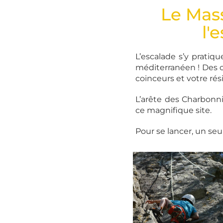
Le Mass
l'
L’escalade s’y pratiqu
méditerranéen ! Des c
coinceurs et votre rés
L’arête des Charbonnie
ce magnifique site.
Pour se lancer, un se