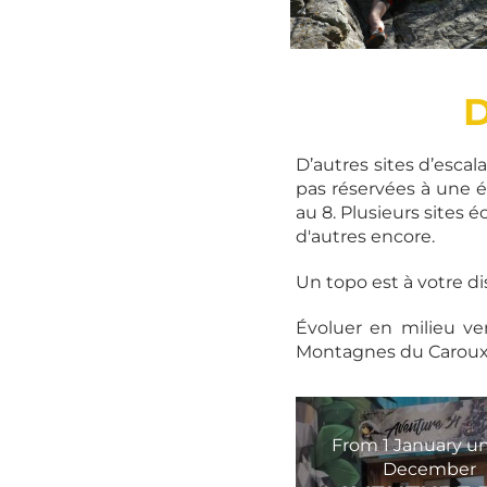
Pour les
enfants©o.Barthelemy-
D
Pays Haut Languedoc
et...
D’autres sites d’escal
pas réservées à une él
au 8. Plusieurs sites
d'autres encore.
Un topo est à votre di
Évoluer en milieu ver
Montagnes du Caroux
From
1
January
un
December