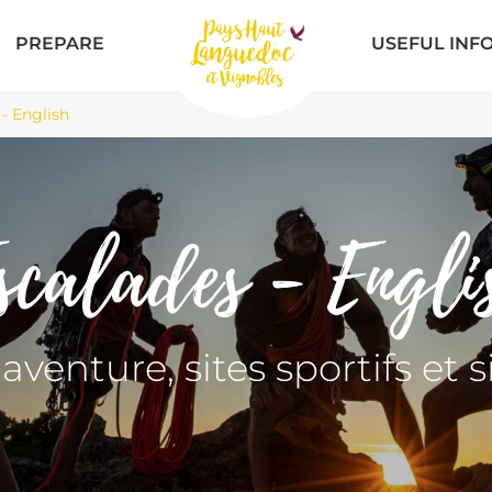
PREPARE
USEFUL INF
- English
scalades - Engli
'aventure, sites sportifs et s