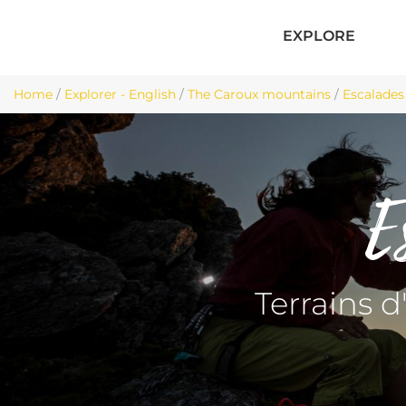
EXPLORE
Home
/
Explorer - English
/
The Caroux mountains
/
Escalades 
E
Terrains d