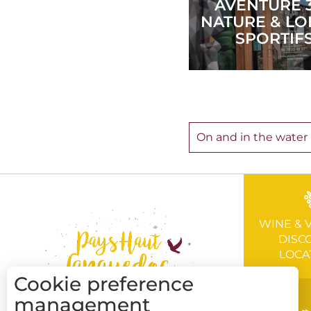
AVENTURE 3
NATURE & LO
SPORTIF
On and in the water
WINE & 
DISC
LOCA
Cookie preference
management