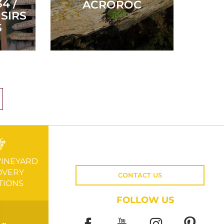
4 /
ACROROC
ISIRS
S
VINEYARD
OVERY
CONTACT US
TIONS
FOLLOW US