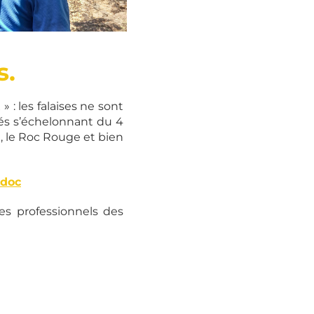
Le
Minaret©O.Barthelemy-
s.
Pays Haut Languedoc
et Vignobles
: les falaises ne sont
ltés s’échelonnant du 4
, le Roc Rouge et bien
edoc
les professionnels des