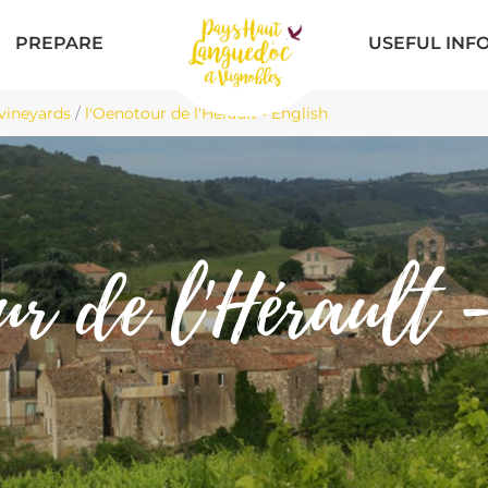
PREPARE
USEFUL INF
 vineyards
/
l'Oenotour de l'Hérault - English
ur de l'Hérault 