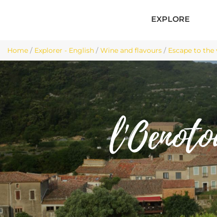
EXPLORE
Home
/
Explorer - English
/
Wine and flavours
/
Escape to the
l'Oenoto