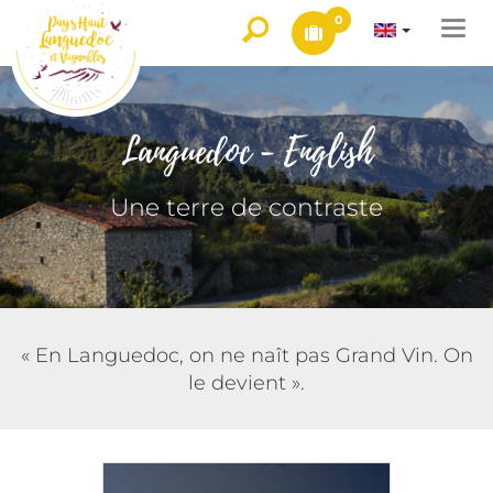
0
Togg
navi
Languedoc - English
Une terre de contraste
« En Languedoc, on ne naît pas Grand Vin. On
le devient ».