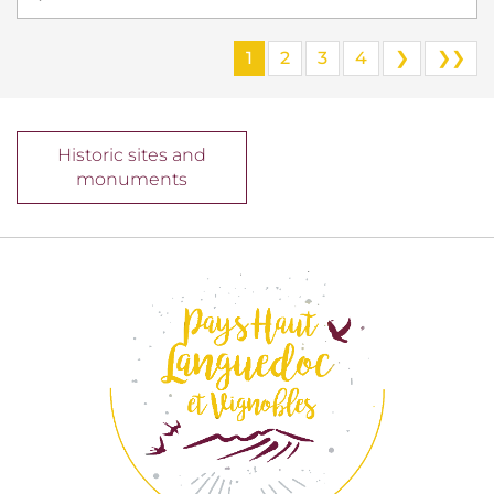
1
2
3
4
❯
❯❯
Historic sites and
monuments