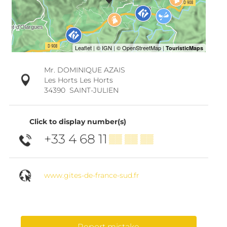
Mr. DOMINIQUE AZAIS
Les Horts Les Horts
34390
SAINT-JULIEN
Click to display number(s)
+33 4 68 11
▒▒ ▒▒ ▒▒
www.gites-de-france-sud.fr
Report mistake