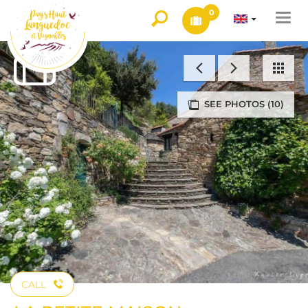
0
Togg
navi
SEE PHOTOS (10)
CALL