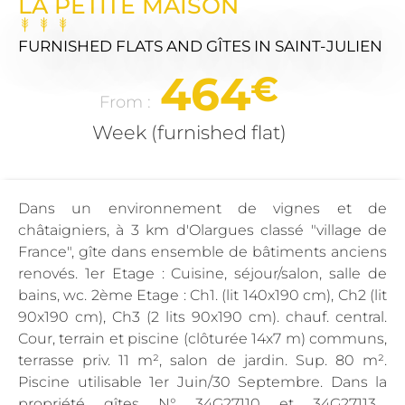
LA PETITE MAISON
FURNISHED FLATS AND GÎTES
IN SAINT-JULIEN
464
€
From :
Week (furnished flat)
Dans un environnement de vignes et de
châtaigniers, à 3 km d'Olargues classé "village de
France", gîte dans ensemble de bâtiments anciens
renovés. 1er Etage : Cuisine, séjour/salon, salle de
bains, wc. 2ème Etage : Ch1. (lit 140x190 cm), Ch2 (lit
90x190 cm), Ch3 (2 lits 90x190 cm). chauf. central.
Cour, terrain et piscine (clôturée 14x7 m) communs,
terrasse priv. 11 m², salon de jardin. Sup. 80 m².
Piscine utilisable 1er Juin/30 Septembre. Dans la
propriété gîtes N° 34G27110 et 34G27113,...