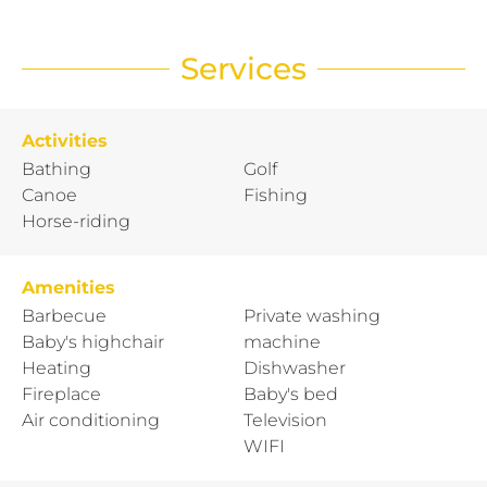
Services
Activities
Bathing
Golf
Canoe
Fishing
Horse-riding
Amenities
Barbecue
Private washing
Baby's highchair
machine
Heating
Dishwasher
Fireplace
Baby's bed
Air conditioning
Television
WIFI