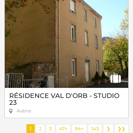
RÉSIDENCE VAL D'ORB - STUDIO
23
Avène
1
2
3
47+
94+
143
❯
❯❯