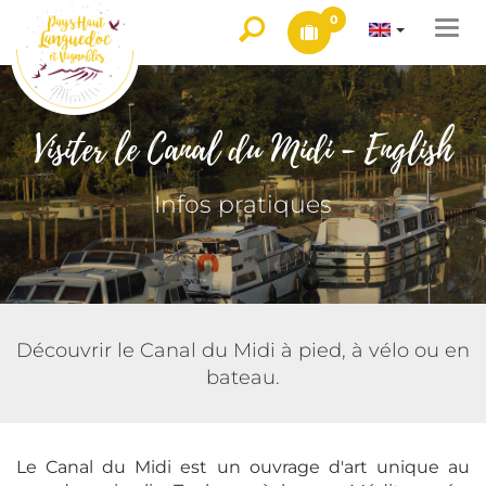
0
Togg
navi
Visiter le Canal du Midi - English
Infos pratiques
Découvrir le Canal du Midi à pied, à vélo ou en
bateau.
Le Canal du Midi est un ouvrage d'art unique au