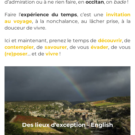
d’admiration ou à ne rien faire, en
occitan
, on
bade
!
Faire l’
expérience du temps
, c’est une
invitation
au voyage
, à la nonchalance, au lâcher prise, à la
douceur de vivre.
Ici et maintenant, prenez le temps de
découvrir
, de
contempler
, de
savourer
, de vous
évader
, de vous
(re)poser
… et de
vivre
!
Des lieux d'exception - English