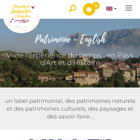
0
Togg
navi
Patrimoine - English
Vivre l'expérience du temps... en Pays
d'Art et d'Histoire
un label patrimonial, des patrimoines naturels
et des patrimoines culturels, des paysages et
des savoir-faire...