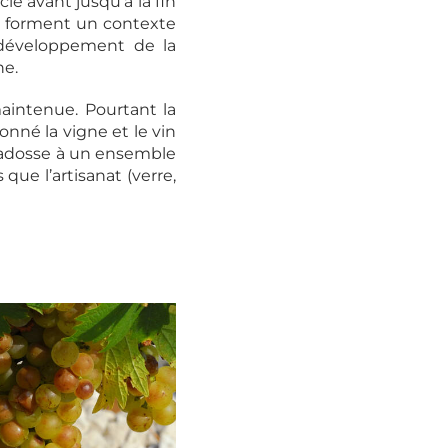
cle avant jusqu’à la fin
s forment un contexte
e développement de la
ne.
maintenue. Pourtant la
onné la vigne et le vin
s’adosse à un ensemble
ue l’artisanat (verre,