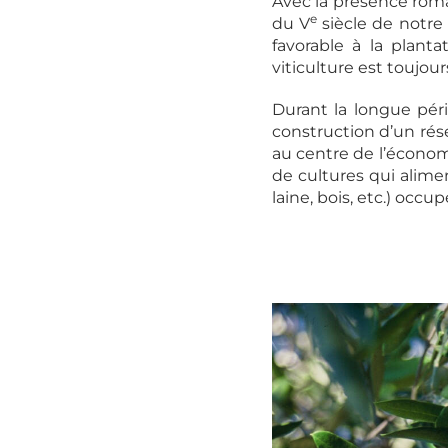
Avec la présence romai
e
du V
siècle de notre
favorable à la plant
viticulture est toujou
Durant la longue péri
construction d’un rése
au centre de l’économ
de cultures qui alime
laine, bois, etc.) occu