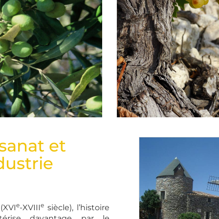
ltants - Pays Haut
Vignes © K. Cosse - Pays Ha
Vignobles
isanat et
ndustrie
e
e
(XVI
-XVIII
siècle), l’histoire
érise davantage par le