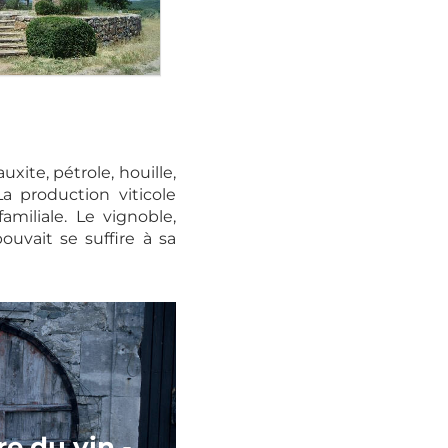
uxite, pétrole, houille,
a production viticole
miliale. Le vignoble,
uvait se suffire à sa
re du vin -