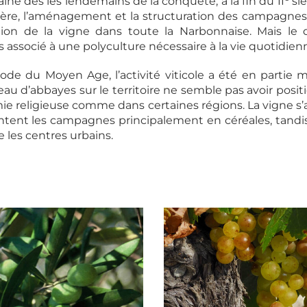
ne dès les lendemains de la conquête, à la fin du II
siè
 ère, l’aménagement et la structuration des campagne
ation de la vigne dans toute la Narbonnaise. Mais l
rs associé à une polyculture nécessaire à la vie quotidien
ode du Moyen Age, l’activité viticole a été en partie 
au d’abbayes sur le territoire ne semble pas avoir positi
ie religieuse comme dans certaines régions. La vigne 
ntent les campagnes principalement en céréales, tandis q
pe les centres urbains.