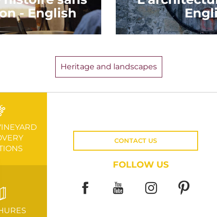
on - English
Engl
Heritage and landscapes
VINEYARD
OVERY
CONTACT US
TIONS
FOLLOW US
HURES