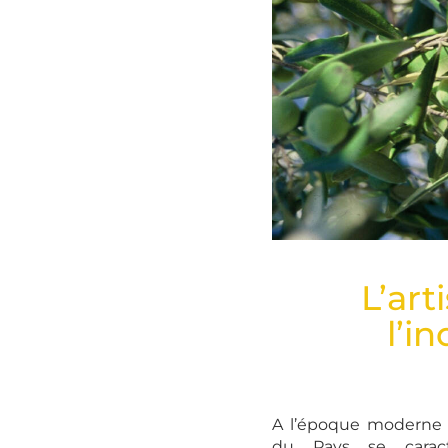
Olivier © Alliance consu
Languedoc et...
L’art
l’i
A l’époque moderne 
du Pays se caract