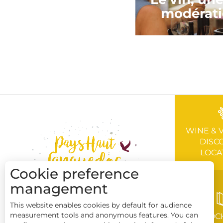
modérati
WINE & 
DISC
LOCA
Cookie preference
management
This website enables cookies by default for audience
measurement tools and anonymous features. You can
BROC