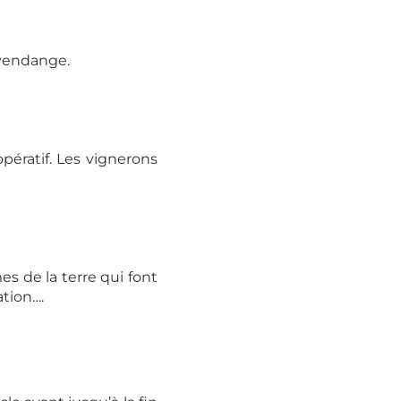
 vendange.
pératif. Les vignerons
s de la terre qui font
ation….