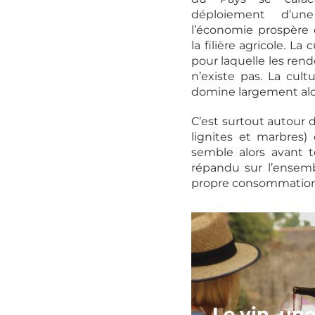
déploiement d’une 
l’économie prospère 
la filière agricole. La
pour laquelle les rend
n’existe pas. La cultu
domine largement alo
C’est surtout autour de
lignites et marbres)
semble alors avant t
répandu sur l’ensemb
propre consommation s
Le vin, une