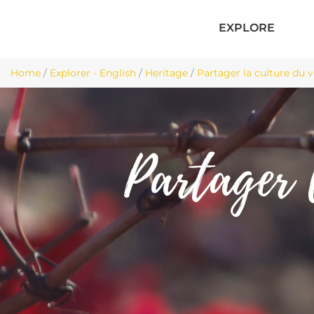
EXPLORE
Home
/
Explorer - English
/
Heritage
/
Partager la culture du v
Partager 