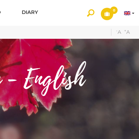
0
O
DIARY
-
+
A
A
 - English