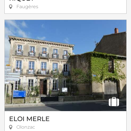
Faugères
ELOI MERLE
Olonzac