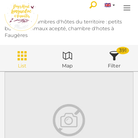
Togg
navi
Toutes les chambres d'hôtes du territoire : petits
budgets, anmaux acepté, chambre d'hotes à
Faugères
391
List
Map
Filter