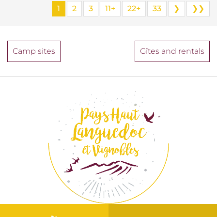
1
2
3
11+
22+
33
❯
❯❯
Camp sites
Gîtes and rentals