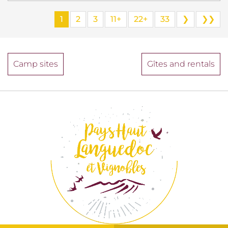
1
2
3
11+
22+
33
❯
❯❯
Camp sites
Gîtes and rentals