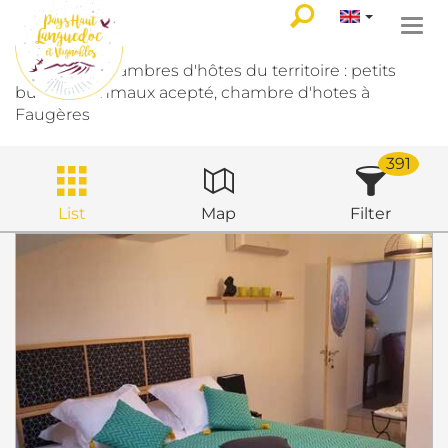
Togg
navi
Toutes les chambres d'hôtes du territoire : petits
budgets, anmaux acepté, chambre d'hotes à
Faugères
391
List
Map
Filter