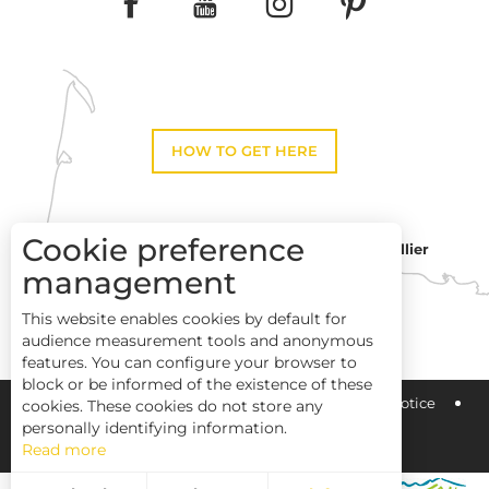
HOW TO GET HERE
Cookie preference
Montpellier
Toulouse
management
This website enables cookies by default for
Perpignan
audience measurement tools and anonymous
features. You can configure your browser to
block or be informed of the existence of these
Pays Haut Languedoc et Vignobles
Legal notice
cookies. These cookies do not store any
personally identifying information.
Read more
Site map