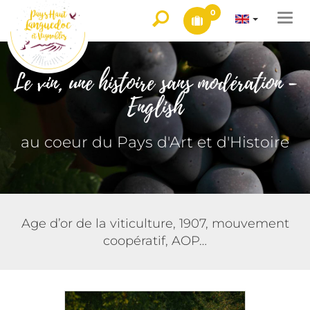
0
Togg
navi
Le vin, une histoire sans modération -
English
au coeur du Pays d'Art et d'Histoire
Age d’or de la viticulture, 1907, mouvement
coopératif, AOP…