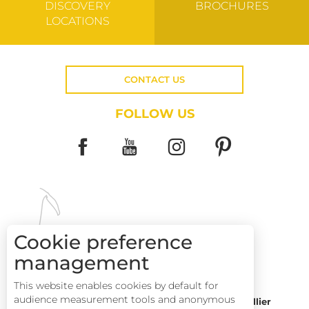
DISCOVERY
BROCHURES
LOCATIONS
CONTACT US
FOLLOW US
Cookie preference
HOW TO GET HERE
management
This website enables cookies by default for
audience measurement tools and anonymous
Montpellier
Toulouse