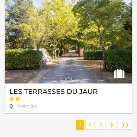
LES TERRASSES DU JAUR
Prémian
1
2
3
❯
❯❯